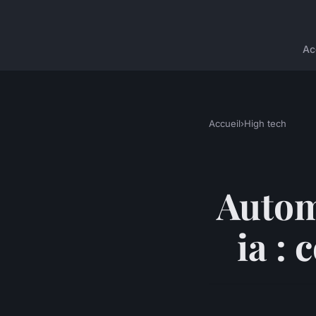
Ac
Accueil
›
High tech
Autom
ia : 