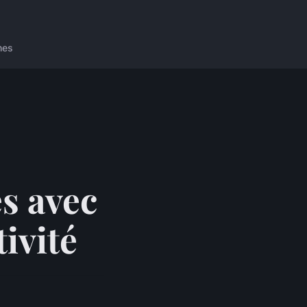
nes
s avec
tivité