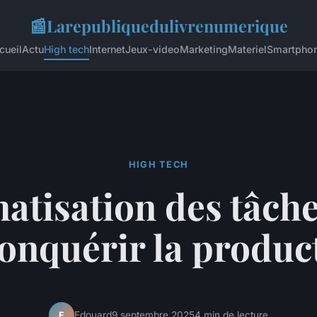
📰
Larepubliquedulivrenumerique
cueil
Actu
High tech
Internet
Jeux-video
Marketing
Materiel
Smartpho
HIGH TECH
atisation des tâche
conquérir la produc
Edouard
9 septembre 2025
4 min de lecture
E