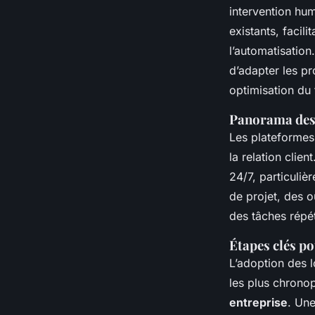
intervention hu
existants, facili
l’automatisation
d’adapter les pr
optimisation du 
Panorama des 
Les plateformes
la relation clie
24/7, particuliè
de projet, des o
des tâches répéti
Étapes clés po
L’adoption des l
les plus chronop
entreprise
. Une