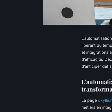
L’automatisation 
libérant du temp
et intégrations 
d’efficacité. Dé
d’anticiper défi
L'automatis
transformat
La page
oxylli
métiers en intégr