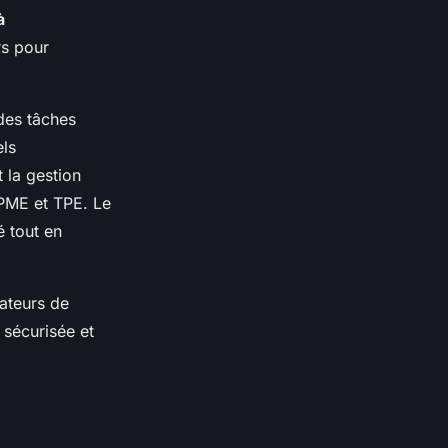
à
rs pour
des tâches
els
 la gestion
 PME et TPE. Le
é tout en
rateurs de
 sécurisée et