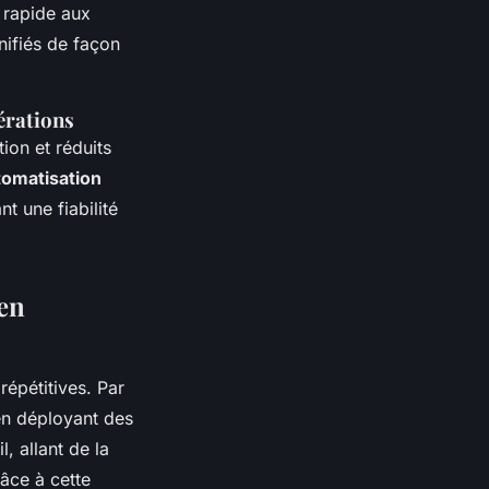
n rapide aux
nifiés de façon
pérations
ion et réduits
tomatisation
nt une fiabilité
ien
épétitives. Par
 en déployant des
, allant de la
âce à cette