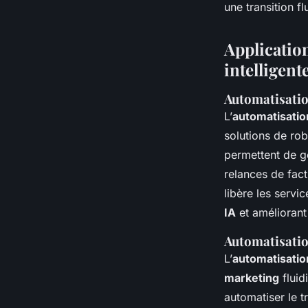
une transition fl
Application
intelligent
Automatisatio
L’
automatisatio
solutions de robo
permettent de g
relances de fac
libère les servi
IA
et améliorant 
Automatisation
L’
automatisation
marketing
fluidi
automatiser le t