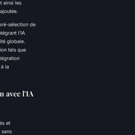
 ainsi les
 ajoutée.
pré-sélection de
tégrant l’IA
ité globale.
ion tels que
tégration
 à la
n avec l'IA
és et
s sans