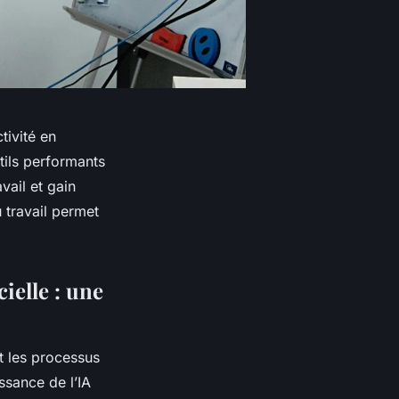
tivité en
tils performants
vail et gain
 travail permet
cielle : une
t les processus
issance de l’IA