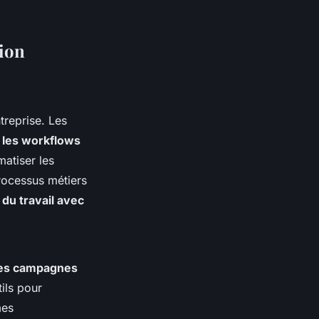
tion
treprise. Les
s les workflows
atiser les
rocessus métiers
 du travail avec
des campagnes
tils pour
mes