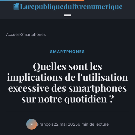
📰
Larepubliquedulivrenumerique
Accueil
›
Smartphones
SMARTPHONES
Quelles sont les
implications de l'utilisation
excessive des smartphones
sur notre quotidien ?
François
22 mai 2025
6 min de lecture
F