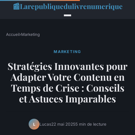
📰
Larepubliquedulivrenumerique
Accueil
›
Marketing
MARKETING
Stratégies Innovantes pour
Adapter Votre Contenu en
Temps de Crise : Conseils
et Astuces Imparables
Lucas
22 mai 2025
5 min de lecture
L