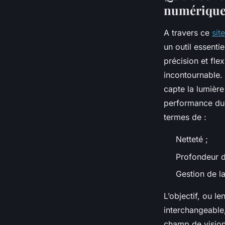
numérique
A travers ce
sit
un outil essent
précision et fle
incontournable.
capte la lumière
performance du 
termes de :
Netteté ;
Profondeur 
Gestion de la
L’objectif, ou le
interchangeable,
champ de vision