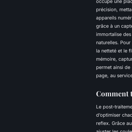
occupe une plac
précision, metta
appareils numér
grâce à un capte
immortalise des
naturelles. Pour 
la netteté et le 
mémoire, captur
permet ainsi de
page, au service
Comment tr
Le post-traiteme
d’optimiser cha
reflex. Grâce a
ajuster les coul