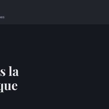
nes
s la
que