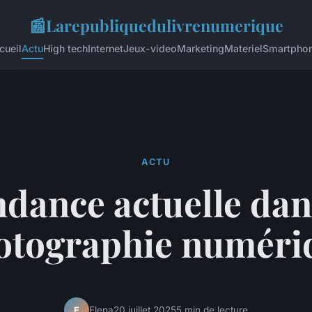
📰
Larepubliquedulivrenumerique
cueil
Actu
High tech
Internet
Jeux-video
Marketing
Materiel
Smartpho
ACTU
dance actuelle dan
otographie numéri
Elena
20 juillet 2025
5 min de lecture
E