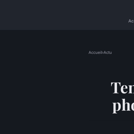
Ac
Accueil
›
Actu
Ten
ph