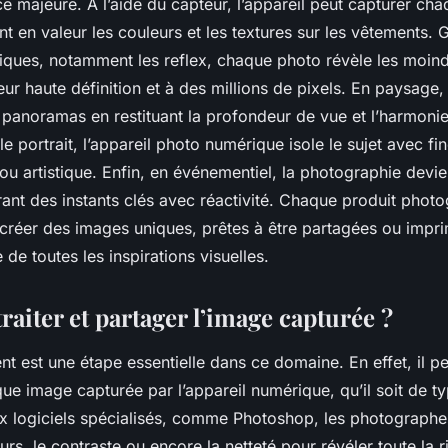
e majeure. A l’aide du capteur, l’appareil peut capturer ch
nt en valeur les couleurs et les textures sur les vêtements.
iques, notamment les reflex, chaque photo révèle les moindr
ur haute définition et à des millions de pixels. En paysage,
 panoramas en restituant la profondeur de vue et l’harmonie
le portrait, l’appareil photo numérique isole le sujet avec fi
flou artistique. Enfin, en événementiel, la photographie devie
ant des instants clés avec réactivité. Chaque produit phot
 créer des images uniques, prêtes à être partagées ou impr
 de toutes les inspirations visuelles.
aiter et partager l’image capturée ?
nt est une étape essentielle dans ce domaine. En effet, il p
que image capturée par l’appareil numérique, qu’il soit de 
ux logiciels spécialisés, comme Photoshop, les photograph
eurs, le contraste ou encore la netteté pour révéler toute la 