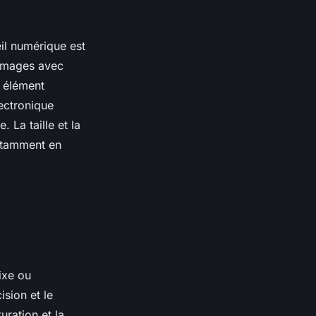
il numérique est
 images avec
r élément
ectronique
 La taille et la
notamment en
fixe ou
sion et le
ration et la