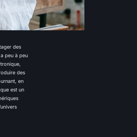
tager des
e a peu à peu
tronique,
roduire des
urnant, en
ique est un
mériques
’univers