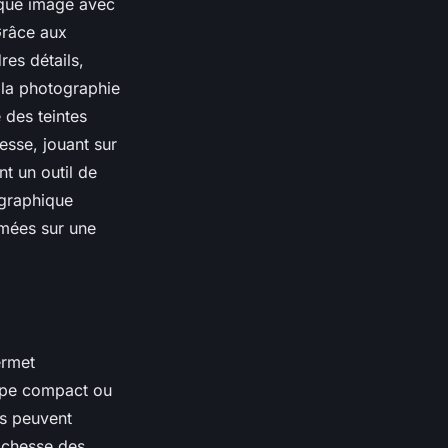
aque image avec
 Grâce aux
es détails,
 la photographie
 des teintes
nesse, jouant sur
nt un outil de
ographique
imées sur une
ermet
type compact ou
es peuvent
richesse des