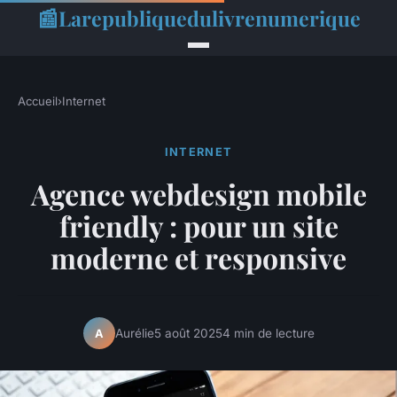
📰
Larepubliquedulivrenumerique
Accueil
›
Internet
INTERNET
Agence webdesign mobile
friendly : pour un site
moderne et responsive
Aurélie
5 août 2025
4 min de lecture
A