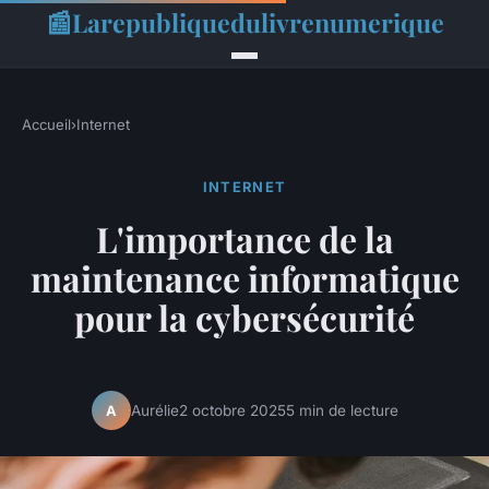
📰
Larepubliquedulivrenumerique
Accueil
›
Internet
INTERNET
L'importance de la
maintenance informatique
pour la cybersécurité
Aurélie
2 octobre 2025
5 min de lecture
A