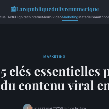
📰
Larepubliquedulivrenumerique
cueil
Actu
High tech
Internet
Jeux-video
Marketing
Materiel
Smartpho
MARKETING
5 clés essentielles
 du contenu viral e
Lucas
22 mai 2025
6 min de lecture
L