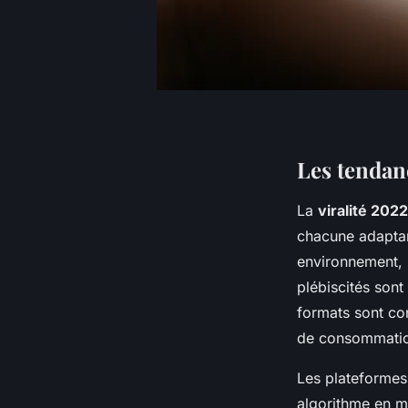
Les tendan
La
viralité 2022
chacune adaptant
environnement, 
plébiscités sont
formats sont co
de consommatio
Les plateformes
algorithme en me