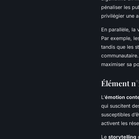
pénaliser les pu
privilégier une 
En parallèle, la
Par exemple, le
tandis que les s
communautaire. 
maximiser sa po
Élément n°
L’
émotion conte
qui suscitent de
susceptibles d’ê
activent les ré
Le
storytelling
d