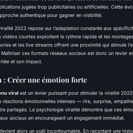
blications jugées trop publicitaires ou artificielles. Cette év
approche authentique pour gagner en visibilité.
 viralité 2022 repose sur l’adaptation constante aux spécific
s vidéos courtes exploitent le rythme rapide et les montag
tories et les live streams offrent une proximité qui stimule 
Maîtriser ces formats réseaux sociaux est donc un levier es
rtée et son impact.
1 : Créer une émotion forte
nu viral
est un levier puissant pour stimuler la viralité 202
s réactions émotionnelles intenses — rire, surprise, empath
tre partagés. La psychologie viralité démontre que ces émo
seaux sociaux en encourageant un engagement immédiat.
evient alors un outil incontournable. En racontant une histoi