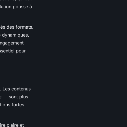
olution pousse à
ités des formats.
es dynamiques,
l’engagement
sentiel pour
2. Les contenus
ie — sont plus
tions fortes
re claire et