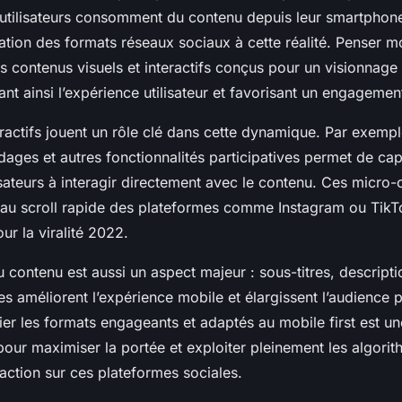
 utilisateurs consomment du contenu depuis leur smartphon
tation des formats réseaux sociaux à cette réalité. Penser mo
es contenus visuels et interactifs conçus pour un visionnage 
sant ainsi l’expérience utilisateur et favorisant un engagemen
ractifs jouent un rôle clé dans cette dynamique. Par exemple
ages et autres fonctionnalités participatives permet de capte
ilisateurs à interagir directement avec le contenu. Ces micro
 au scroll rapide des plateformes comme Instagram ou TikT
our la viralité 2022.
du contenu est aussi un aspect majeur : sous-titres, descriptio
es améliorent l’expérience mobile et élargissent l’audience p
ier les formats engageants et adaptés au mobile first est un
our maximiser la portée et exploiter pleinement les algorit
eraction sur ces plateformes sociales.