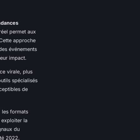
ndances
réel permet aux
. Cette approche
r des événements
leur impact.
ce virale, plus
outils spécialisés
sceptibles de
 les formats
exploiter la
ignaux du
ité 2022.