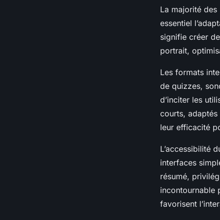
La majorité des
essentiel l’adap
signifie créer d
portrait, optimi
Les formats inte
de quizzes, sond
d’inciter les ut
courts, adaptés
leur efficacité p
L’accessibilité 
interfaces simpl
résumé, privilég
incontournable p
favorisent l’int