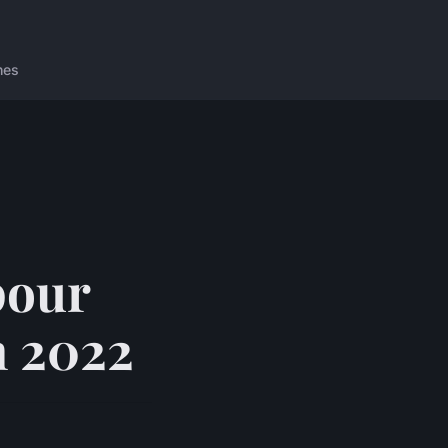
nes
 pour
n 2022