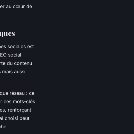
ster au cœur de
iques
mes sociales est
SEO social
erte du contenu
s mais aussi
que réseau : ce
er ces mots-clés
mes, renforçant
al choisi peut
che.