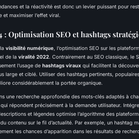
ndances et la réactivité est donc un levier puissant pour re
e et maximiser l’effet viral.
4 : Optimisation SEO et hashtags stratég
 la
visibilité numérique
, l’optimisation SEO sur les platefor
iel de la
viralité 2022
. Contrairement au SEO classique, le 
quement l’usage de
hashtags viraux
qui facilitent la découv
us large et ciblé. Utiliser des hashtags pertinents, populaire
liore considérablement la portée organique.
ans une recherche approfondie des mots-clés adaptés à cha
 qui répondent précisément à la demande utilisateur. Intégr
 descriptions et légendes optimise l’algorithme des platefor
té du contenu sur le fil d’actualité. Par exemple, un hashtag m
ement les chances d’apparition dans les résultats de recher