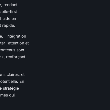
e, rendant
bile-first
fluide en
t rapide.
, l’intégration
r l’attention et
-contenus sont
ok, renforçant
ns claires, et
otentielle. En
e stratégie
hmes qui