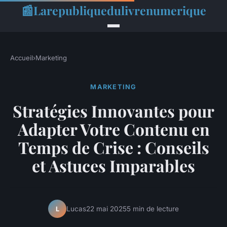
📰
Larepubliquedulivrenumerique
Accueil
›
Marketing
MARKETING
Stratégies Innovantes pour
Adapter Votre Contenu en
Temps de Crise : Conseils
et Astuces Imparables
Lucas
22 mai 2025
5 min de lecture
L